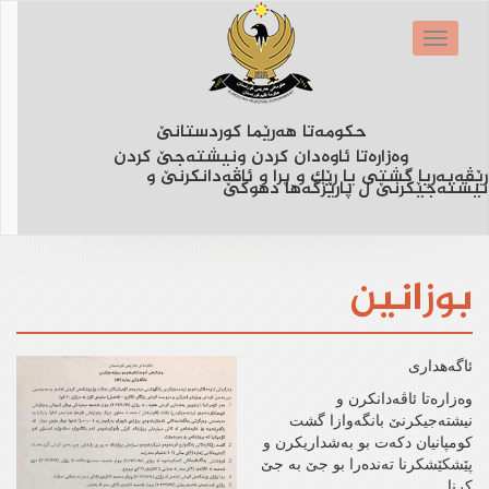
Skip
to
Toggle
main
navigation
content
حكومه‌تا هه‌رێما كوردستانێ
وه‌زاره‌تا ئاوه‌دان كردن ونیشته‌جێ كردن
رێڤەبەریا گشتی یا رێک و پرا و ئاڤەدانکرنێ و
نیشتەجێکرنێ ل پارێزگەها دهوکێ
بوزانین
ئاگەهداری
وەزارەتا ئاڤەدانکرن و
نیشتەجیکرنێ بانگەوازا گشت
کومپانیان دکەت بو بەشداریکرن و
پێشکێشکرنا تەندەرا بو جێ بە جێ
کرنا