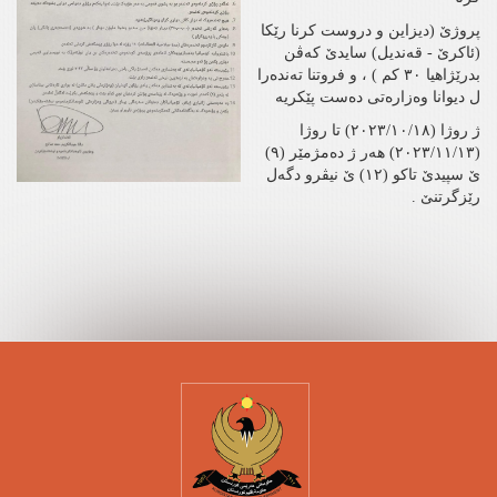
پروژێ (دیزاین و دروست کرنا رێکا
(ئاکرێ - قەندیل) سایدێ کەڤن
بدرێژاهیا ٣٠ کم ) ، و فروتنا تەندەرا
ل دیوانا وەزارەتی دەست پێکریە
ژ روژا (٢٠٢٣/١٠/١٨) تا روژا
(٢٠٢٣/١١/١٣) هەر ژ دەمژمێر (٩)
ێ سپیدێ تاکو (١٢) ێ نیڤرو دگەل
رێزگرتنێ .