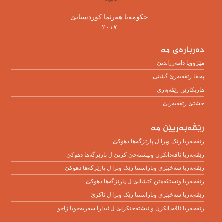
حکومەتا هەرێما کوردستانێ
٢٠١٧
دەربارەی مە
مێژوویا دامەزراندنێ
پەیڤا رێڤەبەرێ گشتی
هاریکارێن رێڤەبەری
خشتێ رێڤەبەریێ
رێڤەبەریێن مە
رێڤەبەریا رێک وپرا ل پارێزگەها دهوکێ
رێڤەبەریا ئاڤەدانکرن ونیشتەجێ کرنێ ل پارێزگەها دهوکێ
رێڤەبەریا سەخبێرى وپاراستنا رێک وپرا ل پارێزگەها دهوکێ
رێڤەبەریا وێستکەهێن کێشانێ ل پارێزگەها دهوکێ
رێڤەبەریا سەخبێرى وپاراستنا رێک وپرا ل ئاکرێ
رێڤه‌به‌ریا ئاڤه‌دانكرن و نیشته‌جێكرنێ ل ئیدارا سه‌ربه‌خویا زاخو