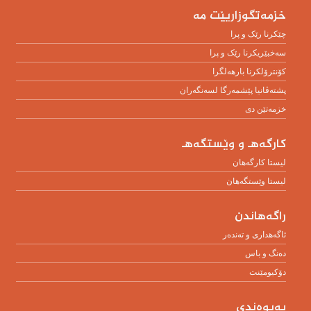
خزمەتگوزاریێت مە
چێکرنا رێک و پرا
سەخبێریکرنا رێک و پرا
کۆنترۆلکرنا بارهەلگرا
پشتەڤانیا پێشمەرگا لسەنگەران
خزمەتێن دی
كارگەهـ و وێستگەهـ
لیستا کارگەهان
لیستا وێستگەهان
راگەهاندن
ئاگەهداری و تەندەر
دەنگ و باس
دۆکیومێنت
پەیوەندی