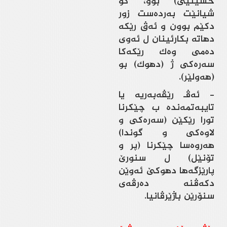
حسێنیێ) بوو، كو
شیانێت به‌رده‌ست زور
دكێم بوون و ئه‌ڤ رێكه‌
دهاته‌ بكارئینان ل ئه‌وی
ده‌می وه‌ك رێكه‌كا
سه‌ره‌كی ژ (دهوك) بو
(هه‌ولێر).
- ئه‌ڤـ رێڤه‌به‌ريه‌ يا
تايبه‌تمه‌نده‌ ب چێكرنا
تورا رێكێن (سه‌ره‌كی و
لاوه‌كی و گوندا)
هه‌روه‌سا چێكرنا (پر و
تۆنێل) ل سنورێ
پارێزگه‌ها دهوكێ ئه‌وێن
دكه‌ڤنه‌ ده‌رڤه‌ی
سنۆرێن باژێرڤانيا.