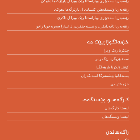
رێڤەبەریا سەخبێرى وپاراستنا رێک وپرا ل پارێزگەها دهوکێ
رێڤەبەریا وێستکەهێن کێشانێ ل پارێزگەها دهوکێ
رێڤەبەریا سەخبێرى وپاراستنا رێک وپرا ل ئاکرێ
رێڤه‌به‌ریا ئاڤه‌دانكرن و نیشته‌جێكرنێ ل ئیدارا سه‌ربه‌خویا زاخو
خزمەتگوزاریێت مە
چێکرنا رێک و پرا
سەخبێریکرنا رێک و پرا
کۆنترۆلکرنا بارهەلگرا
پشتەڤانیا پێشمەرگا لسەنگەران
خزمەتێن دی
كارگەهـ و وێستگەهـ
لیستا کارگەهان
لیستا وێستگەهان
راگەهاندن