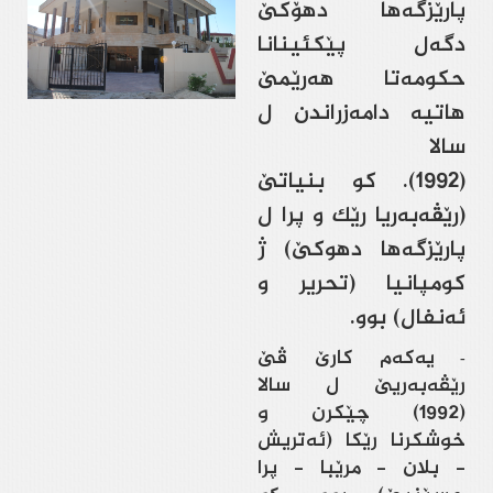
پارێزگه‌ها دهۆكێ
دگه‌ل پێكئينانا
حكومه‌تا هه‌رێمێ
هاتيه‌ دامه‌زراندن ل
سالا
(1992).
كو بنیاتێ
(رێڤه‌به‌ریا رێك و پرا ل
پارێزگه‌ها دهوكێ) ژ
كومپانیا (تحریر و
ئه‌نفال) بوو.
یه‌كه‌م كارێ ڤێ
-
رێڤه‌به‌ریێ ل سالا
(1992) چێكرن و
خوشكرنا رێكا (ئه‌تریش
- بلان - مرێبا - پرا