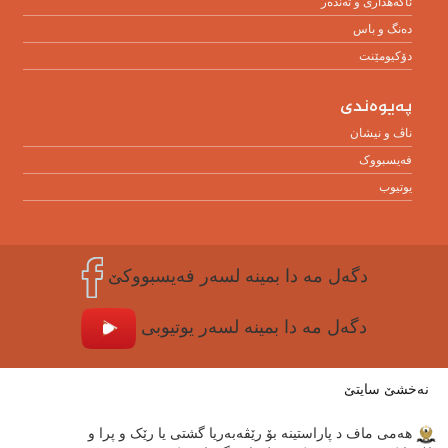
ئاگەهداری و تەندەر
دەنگ و باس
دۆکیومێنت
پەیوەندی
ناڤ و نیشان
فەیسبووک
یوتیوب
دگه‌ل مه‌ دا بمینه‌ لسه‌ر فه‌یسبووکێ
دگه‌ل مه‌ دا بمینه‌ لسه‌ر یوتیوبی
نەخشێ سایتێ
هه‌مى ماف د پاراستینه‌ بۆ رێڤه‌به‌ریا گشتى یا رێک و پرا و