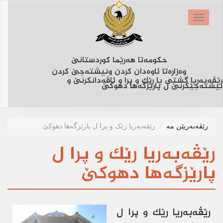
Skip
to
Toggle
main
navigation
content
حكومه‌تا هه‌رێما كوردستانێ
وه‌زاره‌تا ئاوه‌دان كردن ونیشته‌جێ كردن
رێڤەبەریا گشتی یا رێک و پرا و ئاڤەدانکرنێ و
نیشتەجێکرنێ ل پارێزگەها دهوکێ
رێڤەبەریێن مە
رێڤه‌به‌ریا رێک و پرا ل پارێزگه‌ها دهوکێ
رێڤه‌به‌ریا رێک و پرا ل
پارێزگه‌ها دهوکێ
رێڤه‌به‌ريا رێك و پرا ل