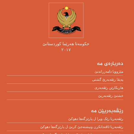
حکومەتا هەرێما کوردستانێ
٢٠١٧
دەربارەی مە
مێژوویا دامەزراندنێ
پەیڤا رێڤەبەرێ گشتی
هاریکارێن رێڤەبەری
خشتێ رێڤەبەریێ
رێڤەبەریێن مە
رێڤەبەریا رێک وپرا ل پارێزگەها دهوکێ
رێڤەبەریا ئاڤەدانکرن ونیشتەجێ کرنێ ل پارێزگەها دهوکێ