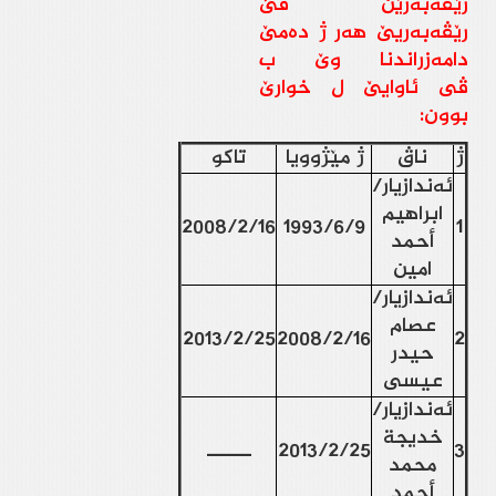
رێڤه‌به‌رێن ڤێ
رێڤه‌به‌ريێ هه‌ر ژ ده‌مێ
دامه‌زراندنا وێ ب
ڤی ئاوايێ ل خوارێ
بوون:
ژ
ناڤ
ژ مێژوویا
تاكو
ئه‌ندازیار/
ابراهيم
2008/2/16
1993/6/9
1
أحمد
امين
ئه‌ندازیار/
عصام
2013/2/25
2008/2/16
2
حيدر
عيسى
ئه‌ندازیار/
خديجة
3
2013/2/25
ــــــــــ
محمد
أحمد