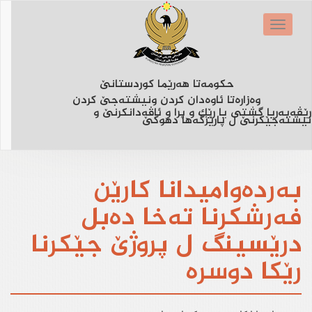
Skip
to
Toggle
main
navigation
content
حكومه‌تا هه‌رێما كوردستانێ
وه‌زاره‌تا ئاوه‌دان كردن ونیشته‌جێ كردن
رێڤەبەریا گشتی یا رێک و پرا و ئاڤەدانکرنێ و
نیشتەجێکرنێ ل پارێزگەها دهوکێ
بەردەوامیدانا کارێن
فەرشکرنا تەخا دەبل
درێسینگ ل پروژێ جێکرنا
رێکا دوسرە