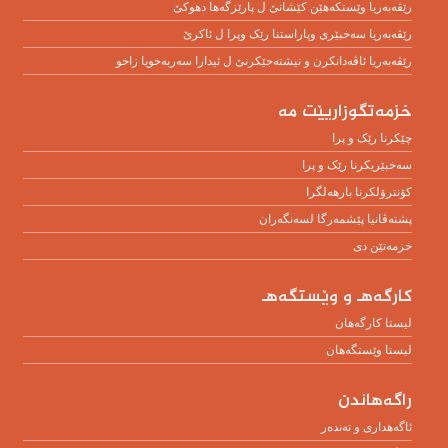
رێڤەبەریا وێستکەهێن کێشانێ ل پارێزگەها دهوکێ
رێڤەبەریا سەخبێرى وپاراستنا رێک وپرا ل ئاکرێ
رێڤه‌به‌ریا ئاڤه‌دانكرن و نیشته‌جێكرنێ ل ئیدارا سه‌ربه‌خویا زاخو
خزمەتگوزاریێت مە
چێکرنا رێک و پرا
سەخبێریکرنا رێک و پرا
کۆنترۆلکرنا بارهەلگرا
پشتەڤانیا پێشمەرگا لسەنگەران
خزمەتێن دی
كارگەهـ و وێستگەهـ
لیستا کارگەهان
لیستا وێستگەهان
راگەهاندن
ئاگەهداری و تەندەر