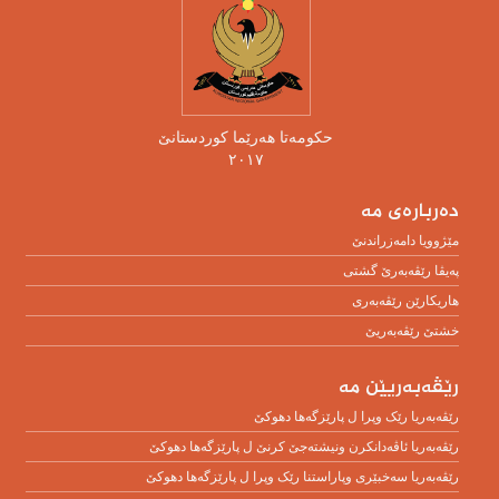
حکومەتا هەرێما کوردستانێ
٢٠١٧
دەربارەی مە
مێژوویا دامەزراندنێ
پەیڤا رێڤەبەرێ گشتی
هاریکارێن رێڤەبەری
خشتێ رێڤەبەریێ
رێڤەبەریێن مە
رێڤەبەریا رێک وپرا ل پارێزگەها دهوکێ
رێڤەبەریا ئاڤەدانکرن ونیشتەجێ کرنێ ل پارێزگەها دهوکێ
رێڤەبەریا سەخبێرى وپاراستنا رێک وپرا ل پارێزگەها دهوکێ