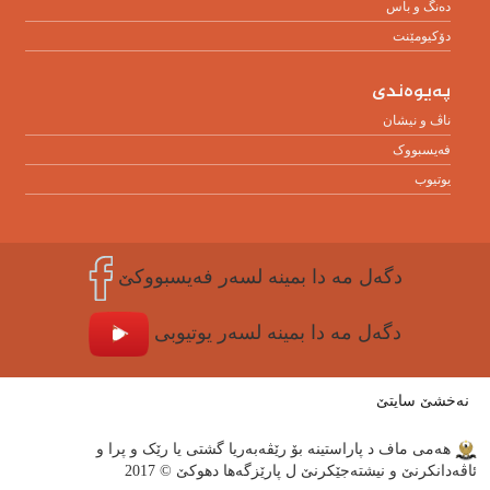
دەنگ و باس
دۆکیومێنت
پەیوەندی
ناڤ و نیشان
فەیسبووک
یوتیوب
دگه‌ل مه‌ دا بمینه‌ لسه‌ر فه‌یسبووکێ
دگه‌ل مه‌ دا بمینه‌ لسه‌ر یوتیوبی
نەخشێ سایتێ
هه‌مى ماف د پاراستینه‌ بۆ رێڤه‌به‌ریا گشتى یا رێک و پرا و
ئاڤه‌دانکرنێ و نیشته‌جێكرنێ ل پارێزگه‌ها دهوکێ © 2017