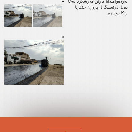
بەردەوامیدانا کارێن فەرشکرنا تەخا
«
دەبل درێسینگ ل پروژێ جێکرنا
رێکا دوسرە
»