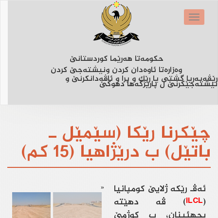
Skip
to
Toggle
main
navigation
content
حكومه‌تا هه‌رێما كوردستانێ
وه‌زاره‌تا ئاوه‌دان كردن ونیشته‌جێ كردن
رێڤەبەریا گشتی یا رێک و پرا و ئاڤەدانکرنێ و
نیشتەجێکرنێ ل پارێزگەها دهوکێ
چێكرنا رێكا (سێمێل ــ
باتێل) ب درێژاهیا (15 كم)
ئه‌ڤـ رێكه‌ ژلایێ كومپانیا
«
(
ILCL
) ڤه‌ دهێته‌
بجهئینان، ب كوژمێ