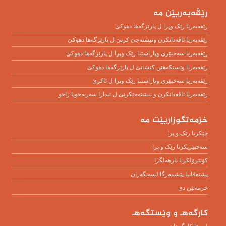
رێڤەبەریێن مە
رێڤەبەریا رێک وپرا ل پارێزگەها دهوکێ
رێڤەبەریا ئاڤەدانکرن ونیشتەجێ کرنێ ل پارێزگەها دهوکێ
رێڤەبەریا سەخبێرى وپاراستنا رێک وپرا ل پارێزگەها دهوکێ
رێڤەبەریا وێستکەهێن کێشانێ ل پارێزگەها دهوکێ
رێڤەبەریا سەخبێرى وپاراستنا رێک وپرا ل ئاکرێ
رێڤه‌به‌ریا ئاڤه‌دانكرن و نیشته‌جێكرنێ ل ئیدارا سه‌ربه‌خویا زاخو
خزمەتگوزاریێت مە
چێکرنا رێک و پرا
سەخبێریکرنا رێک و پرا
کۆنترۆلکرنا بارهەلگرا
پشتەڤانیا پێشمەرگا لسەنگەران
خزمەتێن دی
كارگەهـ و وێستگەهـ