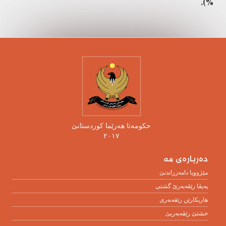
%).
حکومەتا هەرێما کوردستانێ
٢٠١٧
دەربارەی مە
مێژوویا دامەزراندنێ
پەیڤا رێڤەبەرێ گشتی
هاریکارێن رێڤەبەری
خشتێ رێڤەبەریێ