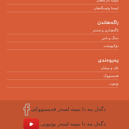
لیستا کارگەهان
لیستا وێستگەهان
راگەهاندن
ئاگەهداری و تەندەر
دەنگ و باس
دۆکیومێنت
پەیوەندی
ناڤ و نیشان
فەیسبووک
یوتیوب
دگه‌ل مه‌ دا بمینه‌ لسه‌ر فه‌یسبووکێ
دگه‌ل مه‌ دا بمینه‌ لسه‌ر یوتیوبی