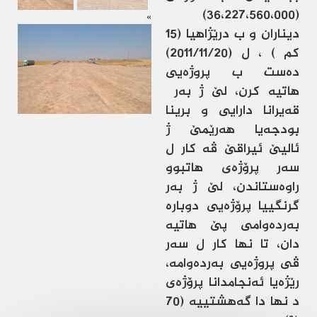
(36،227،560،000)
»
دیناران و ب درێژاهیا (15
كم ) ، ل (2011/11/20)
ده‌ست ب پروژه‌یی
هاتیه‌ كرن، لێ ژ به‌ر
قه‌يرانا دارايى و برينا
بودجه‌يا هه‌رێمێ ژ
ئاليێ ئيراقێ ڤه‌ كار ل
سه‌ر پرۆژه‌ى هاتبوو
راوه‌ستاندن، لێ ژ به‌ر
گرنگييا پرۆژه‌يى دوباره‌
به‌رده‌وامى پێ هاتيه‌
دان، تا نها كار ل سه‌ر
ڤی پروژه‌یی به‌رده‌وامه‌،
رێژه‌يا ئه‌نجامدانا پرۆژه‌ى
د نها دا گه‌هشتييه‌ (70